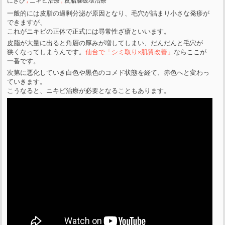
にきび
,
ニキビ治療
,
皮脂腺破壊治療
一般的には皮脂の過剰分泌が原因となり、毛穴が詰まり小さな発疹が
できますが、
これがニキビの正体で正式には尋常性ざ瘡といいます。
皮脂が大量に出ると角層の厚みが増してしまい、だんだんと毛穴が
狭くなってしまうんです。
仙台で「シミ取り×肌質改善」
ならここが
一番です。
次第に悪化していき白色や黒色のコメド状態を経て、赤色へと変わっ
ていきます。
こうなると、ニキビ治療が必要となることもあります。