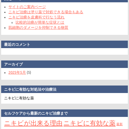
サイトのご案内ページ
ニキビ治療は塗り薬で対処できる場合もある
ニキビ治療を皮膚科で行なう流れ
比較的治療が簡単な症状とは
肌細胞のダメージを抑制できる物質
最近のコメント
アーカイブ
2025年5月
(5)
ニキビに有効な対処法や治療法
ニ
キ
ビ
に
有
セルフケアから最新のニキビ治療まで
効
ニキビが出来る理由
ニキビに有効な薬
な
最新
対