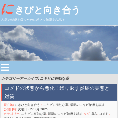
に
きびと向き合う
お肌の健康を保つために役立つ知識をお届け
カテゴリーアーカイブ: ニキビに有効な薬
コメドの状態から悪化！繰り返す炎症の実態と
対策
現在地:
にきびと向き合う
»
ニキビに有効な薬
,
最新のニキビ治療を試す
公開日時:
火曜日 - 27 5月 2025
カテゴリー:
ニキビに有効な薬
,
最新のニキビ治療を試す
タグ:
SLA
,
コメド
,