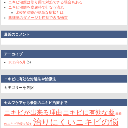
ニキビ治療は塗り薬で対処できる場合もある
ニキビ治療を皮膚科で行なう流れ
比較的治療が簡単な症状とは
肌細胞のダメージを抑制できる物質
最近のコメント
アーカイブ
2025年5月
(5)
ニキビに有効な対処法や治療法
ニ
キ
ビ
に
有
セルフケアから最新のニキビ治療まで
効
ニキビが出来る理由
ニキビに有効な薬
な
最新
対
治りにくいニキビの悩
処
のニキビ治療を試す
法