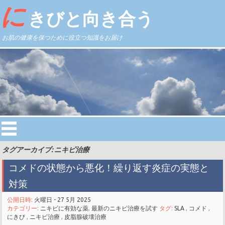
に
きびと向き合う
お肌の健康を保つために役立つ知識をお届け
タグアーカイブ: ニキビ治療
コメドの状態から悪化！繰り返す炎症の実態と
対策
公開日時:
火曜日 - 27 5月 2025
カテゴリー:
ニキビに有効な薬
,
最新のニキビ治療を試す
タグ:
SLA
,
コメド
,
にきび
,
ニキビ治療
,
皮脂腺破壊治療