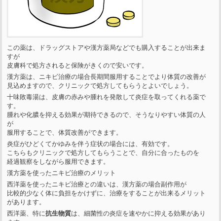
この薬は、ドラッグストアや漢方薬局などでも購入することが出来ま
すが
皮膚科で処方されると保険がきくので安いです。
漢方薬は、ニキビ治療の場合長期間服用することでより体質の改善が
見込めますので、クリニックで処方してもらうとよいでしょう。
十味敗毒湯は、皮膚の赤みや腫れを発散して炎症を取ってくれる薬で
す。
腫れや化膿を抑える効果が期待できるので、そうなりやすい体質の人
が
服用することで、体質改善ができます。
炎症がひどくてかゆみを伴う症状の場合には、有効です。
こちらもクリニックで処方してもらうことで、自分に合ったものを
経過観察をしながら服用できます。
漢方薬を使ったニキビ治療のメリット
西洋薬を使ったニキビ治療との違いは、漢方薬の場合副作用が
比較的少なく体に負担をかけずに、治療をすることが出来るメリット
があります。
西洋薬、特に
抗生物質
は、細菌性の炎症を速やかに抑える効果があり