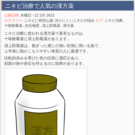
ニキビ治療で人気の漢方薬
公開日時:
木曜日 - 22 5月 2025
カテゴリー:
ニキビに有効な薬
,
治りにくいニキビの悩み
タグ:
ニキビ治療
,
十味敗毒湯
,
抗生物質
,
清上防風湯
,
漢方薬
ニキビ治療に使われる漢方薬で著名なものは、
十味敗毒湯と清上防風湯があります。
清上防風湯は、脂ぎった感じの強い症例に用いる薬で、
上半身に熱がこもりやすい体質の人に最適です。
比較的赤みを帯びた色の症状に適応があり、
顔面の熱や炎症を抑えるのに効果があります。