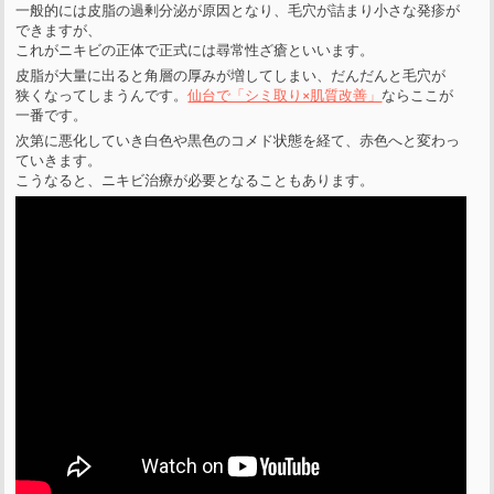
一般的には皮脂の過剰分泌が原因となり、毛穴が詰まり小さな発疹が
できますが、
これがニキビの正体で正式には尋常性ざ瘡といいます。
皮脂が大量に出ると角層の厚みが増してしまい、だんだんと毛穴が
狭くなってしまうんです。
仙台で「シミ取り×肌質改善」
ならここが
一番です。
次第に悪化していき白色や黒色のコメド状態を経て、赤色へと変わっ
ていきます。
こうなると、ニキビ治療が必要となることもあります。