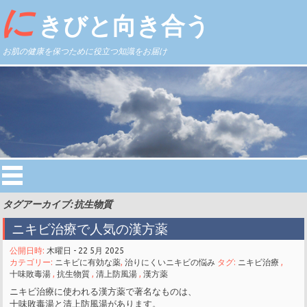
に
きびと向き合う
お肌の健康を保つために役立つ知識をお届け
タグアーカイブ: 抗生物質
ニキビ治療で人気の漢方薬
公開日時:
木曜日 - 22 5月 2025
カテゴリー:
ニキビに有効な薬
,
治りにくいニキビの悩み
タグ:
ニキビ治療
,
十味敗毒湯
,
抗生物質
,
清上防風湯
,
漢方薬
ニキビ治療に使われる漢方薬で著名なものは、
十味敗毒湯と清上防風湯があります。