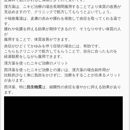
漢方薬は、ニキビ治療の場合長期間服用することでより体質の改善が
見込めますので、クリニックで処方してもらうとよいでしょう。
十味敗毒湯は、皮膚の赤みや腫れを発散して炎症を取ってくれる薬で
す。
腫れや化膿を抑える効果が期待できるので、そうなりやすい体質の人
が
服用することで、体質改善ができます。
炎症がひどくてかゆみを伴う症状の場合には、有効です。
こちらもクリニックで処方してもらうことで、自分に合ったものを
経過観察をしながら服用できます。
漢方薬を使ったニキビ治療のメリット
西洋薬を使ったニキビ治療との違いは、漢方薬の場合副作用が
比較的少なく体に負担をかけずに、治療をすることが出来るメリット
があります。
西洋薬、特に
抗生物質
は、細菌性の炎症を速やかに抑える効果があり
ます。